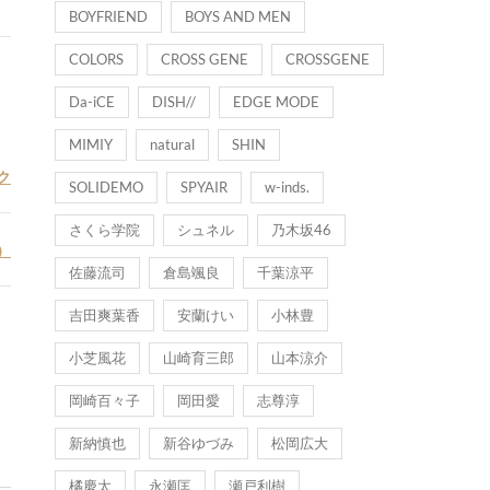
BOYFRIEND
BOYS AND MEN
COLORS
CROSS GENE
CROSSGENE
Da-iCE
DISH//
EDGE MODE
MIMIY
natural
SHIN
ク
SOLIDEMO
SPYAIR
w-inds.
さくら学院
シュネル
乃木坂46
）
佐藤流司
倉島颯良
千葉涼平
吉田爽葉香
安蘭けい
小林豊
小芝風花
山崎育三郎
山本涼介
岡崎百々子
岡田愛
志尊淳
新納慎也
新谷ゆづみ
松岡広大
橘慶太
永瀬匡
瀬戸利樹