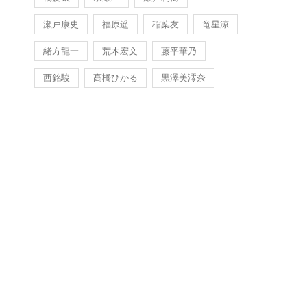
瀬戸康史
福原遥
稲葉友
竜星涼
緒方龍一
荒木宏文
藤平華乃
西銘駿
髙橋ひかる
黒澤美澪奈