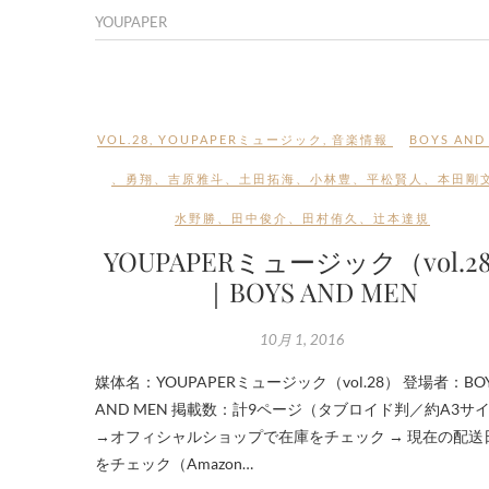
YOUPAPER
VOL.28
,
YOUPAPERミュージック
,
音楽情報
BOYS AND
、
勇翔
、
吉原雅斗
、
土田拓海
、
小林豊
、
平松賢人
、
本田剛
水野勝
、
田中俊介
、
田村侑久
、
辻本達規
YOUPAPERミュージック（vol.2
｜BOYS AND MEN
10月 1, 2016
媒体名：YOUPAPERミュージック（vol.28） 登場者：BO
AND MEN 掲載数：計9ページ（タブロイド判／約A3サ
→オフィシャルショップで在庫をチェック → 現在の配送
をチェック（Amazon…