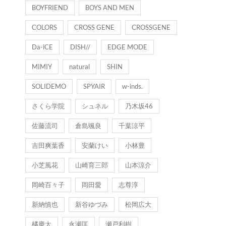
BOYFRIEND
BOYS AND MEN
COLORS
CROSS GENE
CROSSGENE
Da-iCE
DISH//
EDGE MODE
MIMIY
natural
SHIN
SOLIDEMO
SPYAIR
w-inds.
さくら学院
シュネル
乃木坂46
佐藤流司
倉島颯良
千葉涼平
吉田爽葉香
安蘭けい
小林豊
小芝風花
山崎育三郎
山本涼介
岡崎百々子
岡田愛
志尊淳
新納慎也
新谷ゆづみ
松岡広大
橘慶太
永瀬匡
瀬戸利樹