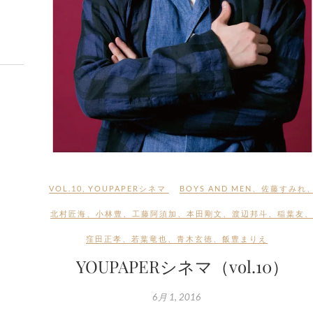
VOL.10
,
YOUPAPERシネマ
BOYS AND MEN
、
佐藤すみれ
北村匠海
、
小林豊
、
工藤阿須加
、
本田剛文
、
渡辺邦斗
、
稲葉友
窪田正孝
、
若葉竜也
、
青木玄徳
、
飯豊まりえ
YOUPAPERシネマ（vol.10）
6月 1, 2016