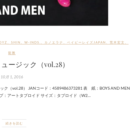
OYZ
、
SHIN
、
W-INDS.
、
カノエラナ
、
ベイビーレイズJAPAN
、
荒木宏文
、
龍雅
ミュージック（vol.28）
10月 1, 2016
プ：アートタブロイド サイズ：タブロイド（W2…
続きを読む