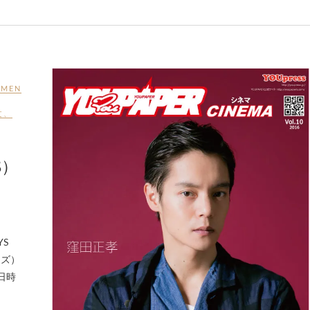
 MEN
文
、
8）
YS
イズ）
日時