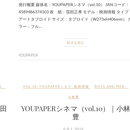
発行概要 媒体名：YOUPAPERシネマ（vol.10） JANコード：
4589486374103 表 紙：窪田正孝 モデル：映画情報 タイプ
アートタブロイド サイズ：タブロイド（W273xH406mm） 
ラー：フル…
続きを読む
YOUPAPER
N
、
VOL.10
,
YOUPAPERシネマ
,
映画情報
BOYS AND MEN
、
小林豊
本田
YOUPAPERシネマ（vol.10）｜小
豊
6月 1, 2016