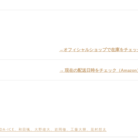
→オフィシャルショップで在庫をチェッ
→ 現在の配送日時をチェック（Amazon
DA-ICE
、
和田颯
、
大野雄大
、
岩岡徹
、
工藤大輝
、
花村想太