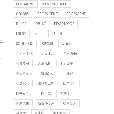
BOYFRIEND
BOYS AND MEN
COLORS
CROSS GENE
CROSSGENE
Da-iCE
DISH//
EDGE MODE
MIMIY
natural
SHIN
ク
SOLIDEMO
SPYAIR
w-inds.
さくら学院
シュネル
乃木坂46
）
佐藤流司
倉島颯良
千葉涼平
吉田爽葉香
安蘭けい
小林豊
小芝風花
山崎育三郎
山本涼介
岡崎百々子
岡田愛
志尊淳
新納慎也
新谷ゆづみ
松岡広大
橘慶太
永瀬匡
瀬戸利樹