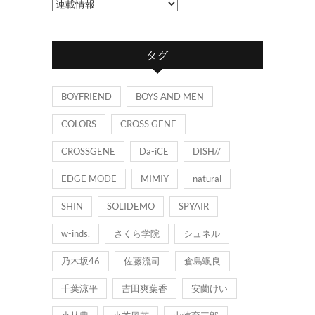
カ
テ
ゴ
タグ
リ
ー
BOYFRIEND
BOYS AND MEN
COLORS
CROSS GENE
CROSSGENE
Da-iCE
DISH//
EDGE MODE
MIMIY
natural
SHIN
SOLIDEMO
SPYAIR
w-inds.
さくら学院
シュネル
乃木坂46
佐藤流司
倉島颯良
千葉涼平
吉田爽葉香
安蘭けい