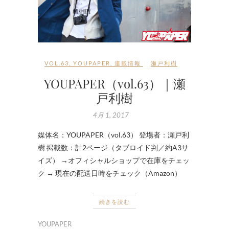
VOL.63
,
YOUPAPER
,
連載情報
瀬戸利樹
YOUPAPER（vol.63）｜瀬
戸利樹
4月 1, 2017
媒体名：YOUPAPER（vol.63） 登場者：瀬戸利
樹 掲載数：計2ページ（タブロイド判／約A3サ
イズ） →オフィシャルショップで在庫をチェッ
ク → 現在の配送日時をチェック（Amazon）
続きを読む
YOUPAPER