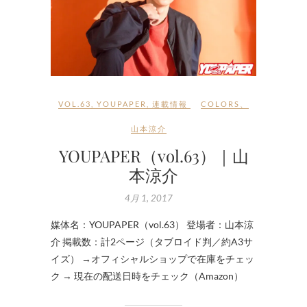
VOL.63
,
YOUPAPER
,
連載情報
COLORS
、
山本涼介
YOUPAPER（vol.63）｜山
本涼介
4月 1, 2017
媒体名：YOUPAPER（vol.63） 登場者：山本涼
介 掲載数：計2ページ（タブロイド判／約A3サ
イズ） →オフィシャルショップで在庫をチェッ
ク → 現在の配送日時をチェック（Amazon）