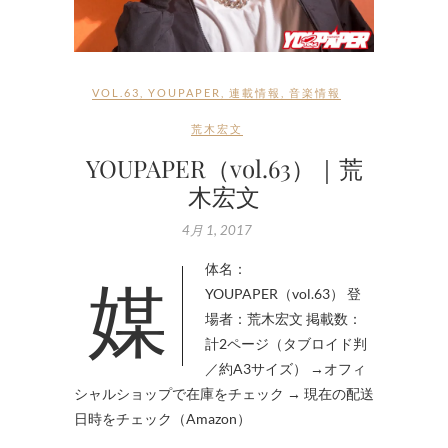
VOL.63
,
YOUPAPER
,
連載情報
,
音楽情報
荒木宏文
YOUPAPER（vol.63）｜荒
木宏文
4月 1, 2017
媒体名：
YOUPAPER（vol.63） 登
場者：荒木宏文 掲載数：
計2ページ（タブロイド判
／約A3サイズ） →オフィ
シャルショップで在庫をチェック → 現在の配送
日時をチェック（Amazon）