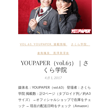
VOL.63
,
YOUPAPER
,
連載情報
さくら学院
、
倉島颯良
、
黒澤美澪奈
YOUPAPER（vol.63）｜さ
くら学院
4月 1, 2017
媒体名：YOUPAPER（vol.63） 登場者：さくら
学院 掲載数：計2ページ（タブロイド判／約A3
サイズ） →オフィシャルショップで在庫をチェ
ック → 現在の配送日時をチェック（Amazon）