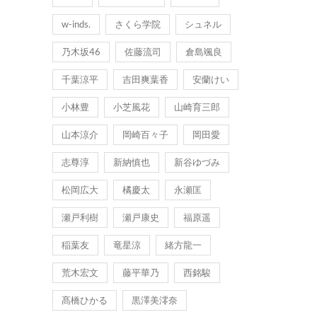
w-inds.
さくら学院
シュネル
乃木坂46
佐藤流司
倉島颯良
千葉涼平
吉田爽葉香
安蘭けい
小林豊
小芝風花
山崎育三郎
山本涼介
岡崎百々子
岡田愛
志尊淳
新納慎也
新谷ゆづみ
松岡広大
橘慶太
永瀬匡
瀬戸利樹
瀬戸康史
福原遥
稲葉友
竜星涼
緒方龍一
荒木宏文
藤平華乃
西銘駿
髙橋ひかる
黒澤美澪奈