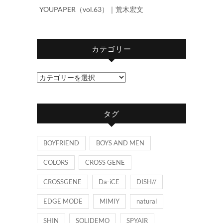
YOUPAPER（vol.63）｜荒木宏文
カテゴリー
カ
テ
ゴ
タグ
リ
ー
BOYFRIEND
BOYS AND MEN
COLORS
CROSS GENE
CROSSGENE
Da-iCE
DISH//
EDGE MODE
MIMIY
natural
SHIN
SOLIDEMO
SPYAIR