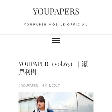
Skip
YOUPAPERS
to
content
YOUPAPER MOBILE OFFICIAL
YOUPAPER（vol.63）｜瀬
戸利樹
YOUPAPER
4月 1, 2017