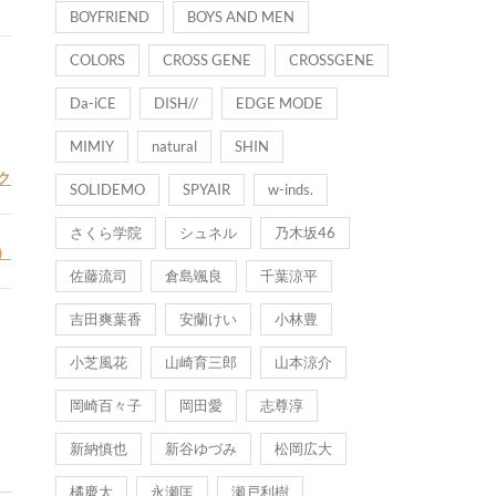
BOYFRIEND
BOYS AND MEN
COLORS
CROSS GENE
CROSSGENE
Da-iCE
DISH//
EDGE MODE
MIMIY
natural
SHIN
ク
SOLIDEMO
SPYAIR
w-inds.
さくら学院
シュネル
乃木坂46
）
佐藤流司
倉島颯良
千葉涼平
吉田爽葉香
安蘭けい
小林豊
小芝風花
山崎育三郎
山本涼介
岡崎百々子
岡田愛
志尊淳
新納慎也
新谷ゆづみ
松岡広大
橘慶太
永瀬匡
瀬戸利樹