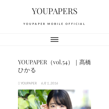
Skip
YOUPAPERS
to
content
YOUPAPER MOBILE OFFICIAL
YOUPAPER（vol.54）｜髙橋
ひかる
YOUPAPER
6月 1, 2016