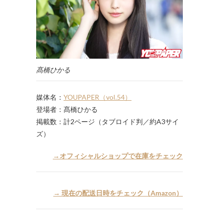
髙橋ひかる
媒体名：
YOUPAPER（vol.54）
登場者：髙橋ひかる
掲載数：計2ページ（タブロイド判／約A3サイ
ズ）
→オフィシャルショップで在庫をチェック
→ 現在の配送日時をチェック（Amazon）