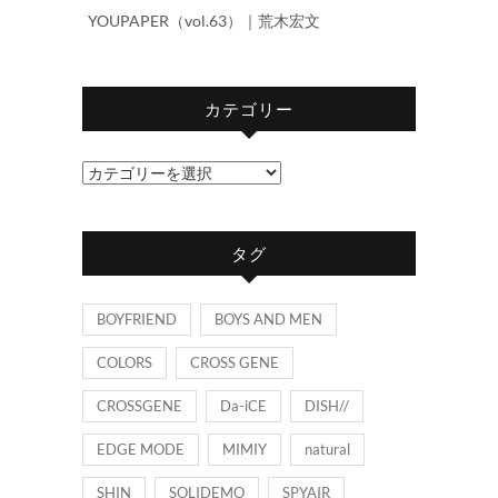
YOUPAPER（vol.63）｜荒木宏文
カテゴリー
カ
テ
ゴ
タグ
リ
ー
BOYFRIEND
BOYS AND MEN
COLORS
CROSS GENE
CROSSGENE
Da-iCE
DISH//
EDGE MODE
MIMIY
natural
SHIN
SOLIDEMO
SPYAIR