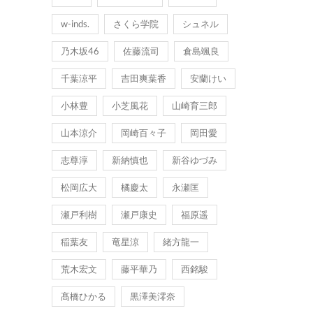
w-inds.
さくら学院
シュネル
乃木坂46
佐藤流司
倉島颯良
千葉涼平
吉田爽葉香
安蘭けい
小林豊
小芝風花
山崎育三郎
山本涼介
岡崎百々子
岡田愛
志尊淳
新納慎也
新谷ゆづみ
松岡広大
橘慶太
永瀬匡
瀬戸利樹
瀬戸康史
福原遥
稲葉友
竜星涼
緒方龍一
荒木宏文
藤平華乃
西銘駿
髙橋ひかる
黒澤美澪奈