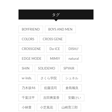
テ
ゴ
タグ
リ
ー
BOYFRIEND
BOYS AND MEN
COLORS
CROSS GENE
CROSSGENE
Da-iCE
DISH//
EDGE MODE
MIMIY
natural
SHIN
SOLIDEMO
SPYAIR
w-inds.
さくら学院
シュネル
乃木坂46
佐藤流司
倉島颯良
千葉涼平
吉田爽葉香
安蘭けい
小林豊
小芝風花
山崎育三郎