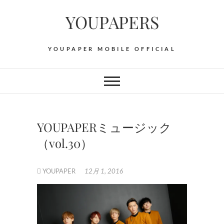
Skip
YOUPAPERS
to
content
YOUPAPER MOBILE OFFICIAL
YOUPAPERミュージック
（vol.30）
YOUPAPER
12月 1, 2016