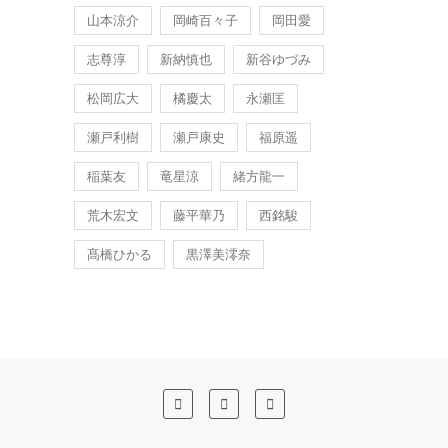
山本涼介
岡崎百々子
岡田愛
志尊淳
新納慎也
新谷ゆづみ
松岡広大
橘慶太
永瀬匡
瀬戸利樹
瀬戸康史
福原遥
稲葉友
竜星涼
緒方龍一
荒木宏文
藤平華乃
西銘駿
髙橋ひかる
黒澤美澪奈