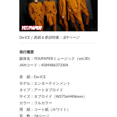
Da-iCE｜表紙＆巻頭特集：全9ページ
発行概要
媒体名：YOUPAPERミュージック（vol.30）
JANコード：4589486373304
表 紙：Da-iCE
モデル：エンターテインメント
タイプ：アートタブロイド
サイズ：タブロイド（W273xH406mm）
カラー：フルカラー
用 紙：コート紙（ホワイト）
頁 数：24ページ