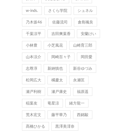
w-inds.
さくら学院
シュネル
乃木坂46
佐藤流司
倉島颯良
千葉涼平
吉田爽葉香
安蘭けい
小林豊
小芝風花
山崎育三郎
山本涼介
岡崎百々子
岡田愛
志尊淳
新納慎也
新谷ゆづみ
松岡広大
橘慶太
永瀬匡
瀬戸利樹
瀬戸康史
福原遥
稲葉友
竜星涼
緒方龍一
荒木宏文
藤平華乃
西銘駿
髙橋ひかる
黒澤美澪奈