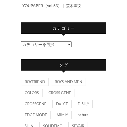
YOUPAPER（vol.63）｜荒木宏文
カテゴリー
カ
テ
ゴ
タグ
リ
ー
BOYFRIEND
BOYS AND MEN
COLORS
CROSS GENE
CROSSGENE
Da-iCE
DISH//
EDGE MODE
MIMIY
natural
SHIN
SOLIDEMO
SPYAIR