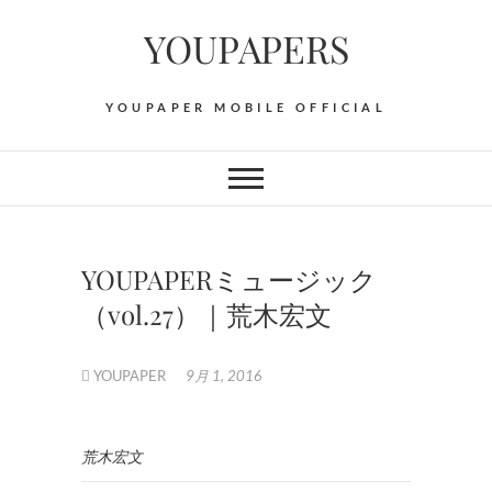
Skip
YOUPAPERS
to
content
YOUPAPER MOBILE OFFICIAL
YOUPAPERミュージック
（vol.27）｜荒木宏文
YOUPAPER
9月 1, 2016
荒木宏文