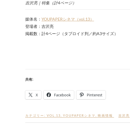
吉沢亮｜特集（計4ページ）
媒体名：
YOUPAPERシネマ（vol.13）
登場者：吉沢亮
掲載数：計4ページ（タブロイド判／約A3サイズ）
共有:
X
Facebook
Pinterest
カテゴリー:
VOL.13
,
YOUPAPERシネマ
,
映画情報
吉沢亮