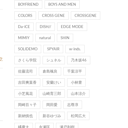
BOYFRIEND
BOYS AND MEN
COLORS
CROSS GENE
CROSSGENE
Da-iCE
DISH//
EDGE MODE
MIMIY
natural
SHIN
SOLIDEMO
SPYAIR
w-inds.
ク
さくら学院
シュネル
乃木坂46
佐藤流司
倉島颯良
千葉涼平
吉田爽葉香
安蘭けい
小林豊
小芝風花
山崎育三郎
山本涼介
岡崎百々子
岡田愛
志尊淳
新納慎也
新谷ゆづみ
松岡広大
橘慶太
永瀬匡
瀬戸利樹