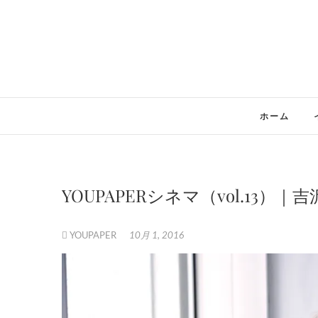
Skip
to
content
ホーム
YOUPAPERシネマ（vol.13）｜
YOUPAPER
10月 1, 2016