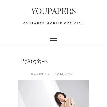
Skip
YOUPAPERS
to
content
YOUPAPER MOBILE OFFICIAL
_B7A0587–2
YOUPAPER
9月 14, 2019