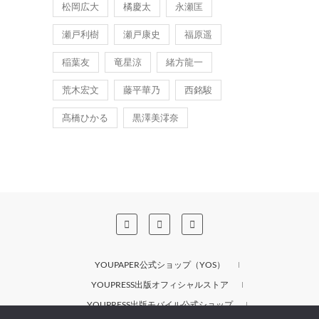
松岡広大
橘慶太
永瀬匡
瀬戸利樹
瀬戸康史
福原遥
稲葉友
竜星涼
緒方龍一
荒木宏文
藤平華乃
西銘駿
髙橋ひかる
黒澤美澪奈
YOUPAPER公式ショップ（YOS）
YOUPRESS出版オフィシャルストア
YOUPRESS出版モバイル公式ショップ