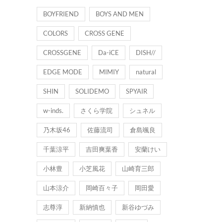
BOYFRIEND
BOYS AND MEN
COLORS
CROSS GENE
CROSSGENE
Da-iCE
DISH//
EDGE MODE
MIMIY
natural
SHIN
SOLIDEMO
SPYAIR
w-inds.
さくら学院
シュネル
乃木坂46
佐藤流司
倉島颯良
千葉涼平
吉田爽葉香
安蘭けい
小林豊
小芝風花
山崎育三郎
山本涼介
岡崎百々子
岡田愛
志尊淳
新納慎也
新谷ゆづみ