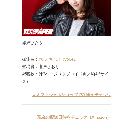
瀬戸さおり
媒体名：
YOUPAPER（vol.42）
登場者：瀬戸さおり
掲載数：計2ページ（タブロイド判／約A3サイ
ズ）
→オフィシャルショップで在庫をチェック
→ 現在の配送日時をチェック（Amazon）