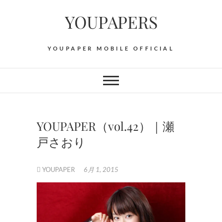
Skip
YOUPAPERS
to
content
YOUPAPER MOBILE OFFICIAL
YOUPAPER（vol.42）｜瀬
戸さおり
YOUPAPER
6月 1, 2015