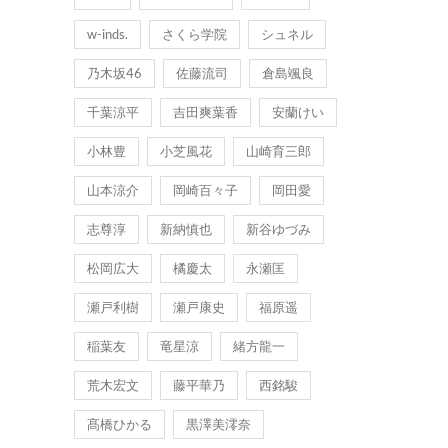
w-inds.
さくら学院
シュネル
乃木坂46
佐藤流司
倉島颯良
千葉涼平
吉田爽葉香
安蘭けい
小林豊
小芝風花
山崎育三郎
山本涼介
岡崎百々子
岡田愛
志尊淳
新納慎也
新谷ゆづみ
松岡広大
橘慶太
永瀬匡
瀬戸利樹
瀬戸康史
福原遥
稲葉友
竜星涼
緒方龍一
荒木宏文
藤平華乃
西銘駿
髙橋ひかる
黒澤美澪奈