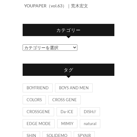
YOUPAPER（vol.63）｜荒木宏文
カテゴリー
カ
テ
ゴ
タグ
リ
ー
BOYFRIEND
BOYS AND MEN
COLORS
CROSS GENE
CROSSGENE
Da-iCE
DISH//
EDGE MODE
MIMIY
natural
SHIN
SOLIDEMO
SPYAIR