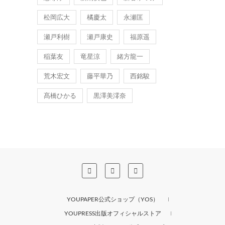
松岡広大
橘慶太
永瀬匡
瀬戸利樹
瀬戸康史
福原遥
稲葉友
竜星涼
緒方龍一
荒木宏文
藤平華乃
西銘駿
髙橋ひかる
黒澤美澪奈
YOUPAPER公式ショップ（YOS）
YOUPRESS出版オフィシャルストア