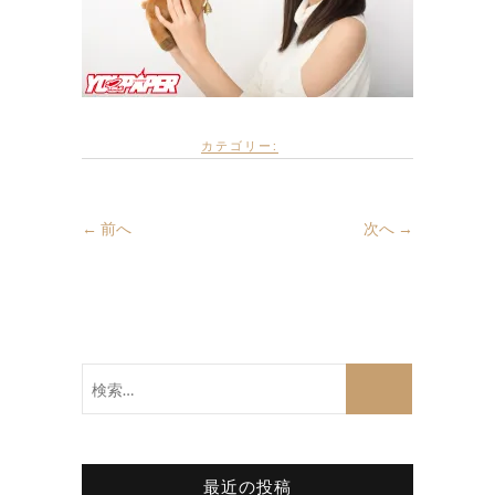
カテゴリー:
← 前へ
次へ →
検
索…
最近の投稿