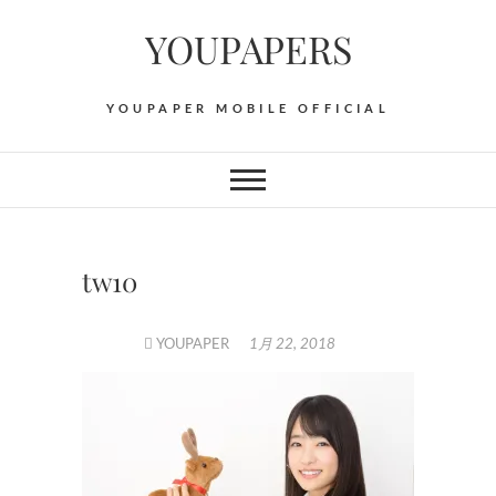
Skip
YOUPAPERS
to
content
YOUPAPER MOBILE OFFICIAL
tw10
YOUPAPER
1月 22, 2018