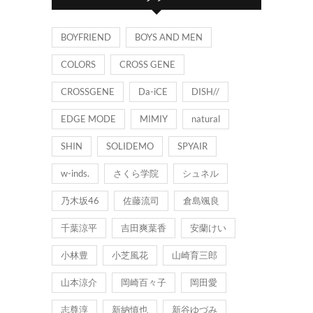
ー
BOYFRIEND
BOYS AND MEN
COLORS
CROSS GENE
CROSSGENE
Da-iCE
DISH//
EDGE MODE
MIMIY
natural
SHIN
SOLIDEMO
SPYAIR
w-inds.
さくら学院
シュネル
乃木坂46
佐藤流司
倉島颯良
千葉涼平
吉田爽葉香
安蘭けい
小林豊
小芝風花
山崎育三郎
山本涼介
岡崎百々子
岡田愛
志尊淳
新納慎也
新谷ゆづみ