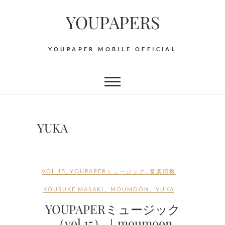
Skip
YOUPAPERS
to
content
YOUPAPER MOBILE OFFICIAL
YUKA
VOL.15
,
YOUPAPERミュージック
,
音楽情報
KOUSUKE MASAKI
、
MOUMOON
、
YUKA
YOUPAPERミュージック
（vol.15）｜moumoon