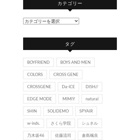
カテゴリー
カ
テ
ゴ
タグ
リ
ー
BOYFRIEND
BOYS AND MEN
COLORS
CROSS GENE
CROSSGENE
Da-iCE
DISH//
EDGE MODE
MIMIY
natural
SHIN
SOLIDEMO
SPYAIR
w-inds.
さくら学院
シュネル
乃木坂46
佐藤流司
倉島颯良