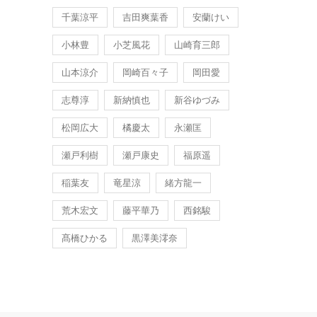
千葉涼平
吉田爽葉香
安蘭けい
小林豊
小芝風花
山崎育三郎
山本涼介
岡崎百々子
岡田愛
志尊淳
新納慎也
新谷ゆづみ
松岡広大
橘慶太
永瀬匡
瀬戸利樹
瀬戸康史
福原遥
稲葉友
竜星涼
緒方龍一
荒木宏文
藤平華乃
西銘駿
髙橋ひかる
黒澤美澪奈