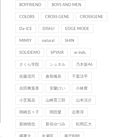
BOYFRIEND
BOYS AND MEN
COLORS
CROSS GENE
CROSSGENE
Da-iCE
DISH//
EDGE MODE
MIMIY
natural
SHIN
SOLIDEMO
SPYAIR
w-inds.
さくら学院
シュネル
乃木坂46
佐藤流司
倉島颯良
千葉涼平
吉田爽葉香
安蘭けい
小林豊
小芝風花
山崎育三郎
山本涼介
岡崎百々子
岡田愛
志尊淳
新納慎也
新谷ゆづみ
松岡広大
橘慶太
永瀬匡
瀬戸利樹