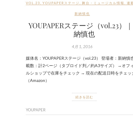
VOL.23
,
YOUPAPERステージ
,
舞台・ミュージカル情報
,
連
新納慎也
YOUPAPERステージ（vol.23）
納慎也
4月 1, 2016
媒体名：YOUPAPERステージ（vol.23） 登場者：新納慎
載数：計2ページ（タブロイド判／約A3サイズ） →オフ
ルショップで在庫をチェック → 現在の配送日時をチェッ
（Amazon）
続きを読む
YOUPAPER