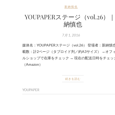
新納慎也
YOUPAPERステージ（vol.26）
納慎也
7月 1, 2016
媒体名：YOUPAPERステージ（vol.26） 登場者：新納慎
載数：計2ページ（タブロイド判／約A3サイズ） →オフ
ルショップで在庫をチェック → 現在の配送日時をチェッ
（Amazon）
続きを読む
YOUPAPER