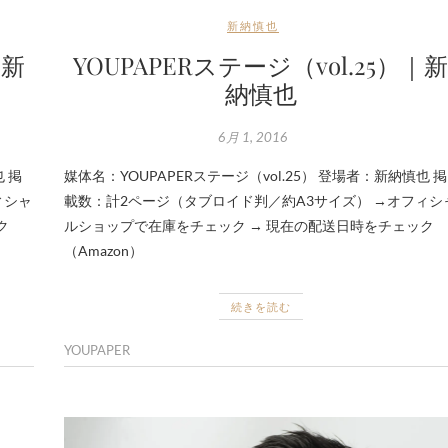
新納慎也
｜新
YOUPAPERステージ（vol.25）｜
納慎也
6月 1, 2016
也 掲
媒体名：YOUPAPERステージ（vol.25） 登場者：新納慎也 掲
ィシャ
載数：計2ページ（タブロイド判／約A3サイズ） →オフィシ
ク
ルショップで在庫をチェック → 現在の配送日時をチェック
（Amazon）
続きを読む
YOUPAPER