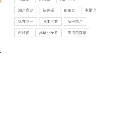
也
瀬戸康史
福原遥
稲葉友
竜星涼
緒方龍一
荒木宏文
藤平華乃
西銘駿
髙橋ひかる
黒澤美澪奈
イ