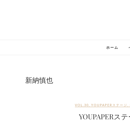
Skip
to
content
ホーム
新納慎也
VOL.30
,
YOUPAPERステージ
,
YOUPAPERス