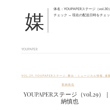
媒体名：YOUPAPERステージ（vol.30） 登場者：新納慎也 掲載数：計2ページ →オフィシャルショップで在庫を
チェック → 現在の配送日時をチェック
YOUPAPER
VOL.29
,
YOUPAPERステージ
,
舞台・ミュージカル情報
,
連
新納慎也
YOUPAPERステージ（vol.29）
納慎也