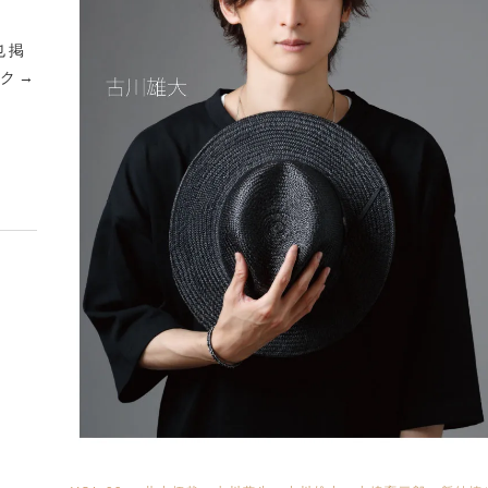
也 掲
ク →