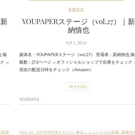
新納慎也
｜新
YOUPAPERステージ（vol.27）｜
納慎也
9月 1, 2016
也 掲
媒体名：YOUPAPERステージ（vol.27） 登場者：新納慎也 掲
ク →
載数：計2ページ →オフィシャルショップで在庫をチェック 
現在の配送日時をチェック（Amazon）
続きを読む
YOUPAPER
載情報
VOL.25
,
YOUPAPERステージ
,
舞台・ミュージカル情報
,
連載情