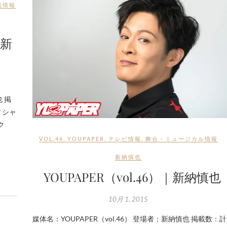
載情報
｜新
也 掲
ィシャ
ク
VOL.46
,
YOUPAPER
,
テレビ情報
,
舞台・ミュージカル情報
新納慎也
YOUPAPER（vol.46）｜新納慎也
10月 1, 2015
媒体名：YOUPAPER（vol.46） 登場者：新納慎也 掲載数：計