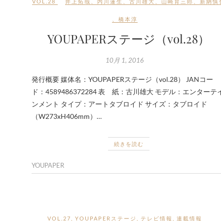
VOL.28
井上拓哉
、
内川蓮生
、
古川雄大
、
山崎育三郎
、
新納慎
、
橋本淳
YOUPAPERステージ（vol.28）
10月 1, 2016
発行概要 媒体名：YOUPAPERステージ（vol.28） JANコー
ド：4589486372284 表 紙：古川雄大 モデル：エンターテ
ンメント タイプ：アートタブロイド サイズ：タブロイド
（W273xH406mm）…
続きを読む
YOUPAPER
VOL.27
,
YOUPAPERステージ
,
テレビ情報
,
連載情報