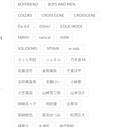
BOYFRIEND
BOYS AND MEN
COLORS
CROSS GENE
CROSSGENE
Da-iCE
DISH//
EDGE MODE
MIMIY
natural
SHIN
SOLIDEMO
SPYAIR
w-inds.
さくら学院
シュネル
乃木坂46
佐藤流司
倉島颯良
千葉涼平
吉田爽葉香
安蘭けい
小林豊
小芝風花
山崎育三郎
山本涼介
岡崎百々子
岡田愛
志尊淳
新納慎也
新谷ゆづみ
松岡広大
橘慶太
永瀬匡
瀬戸利樹