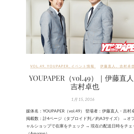
VOL.49
,
YOUPAPER
,
イベント情報
伊藤直人
、
吉村卓
YOUPAPER（vol.49）｜伊藤直
吉村卓也
1月 15, 2016
媒体名：YOUPAPER（vol.49） 登場者：伊藤直人・吉村
掲載数：計4ページ（タブロイド判／約A3サイズ） →オ
ャルショップで在庫をチェック → 現在の配送日時をチェ
（Amazon）