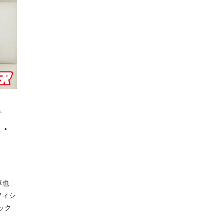
也
人・
卓也
フィシ
ック