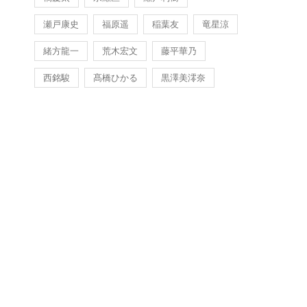
瀬戸康史
福原遥
稲葉友
竜星涼
緒方龍一
荒木宏文
藤平華乃
西銘駿
髙橋ひかる
黒澤美澪奈