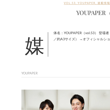
VOL.53
,
YOUPAPER
,
連載情
YOUPAPER
媒体名：YOUPAPER（vol.53） 登場者：伊村製作所（伊藤直人・吉村卓也） 掲載数：計2ページ（タブロイド判
／約A3サイズ） →オフィシャルショ
YOUPAPER