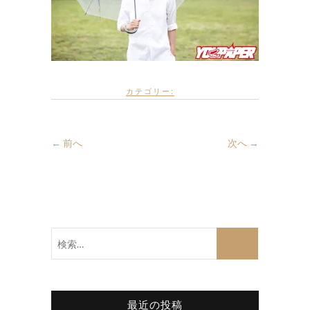
カテゴリー:
← 前へ
次へ →
検
索…
最近の投稿