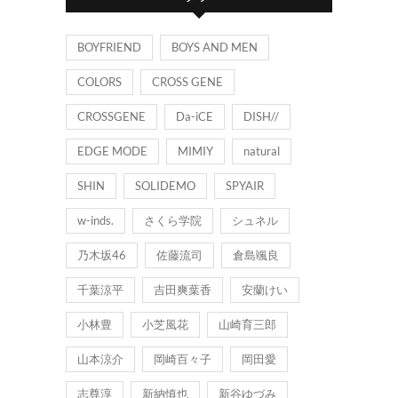
ー
BOYFRIEND
BOYS AND MEN
COLORS
CROSS GENE
CROSSGENE
Da-iCE
DISH//
EDGE MODE
MIMIY
natural
SHIN
SOLIDEMO
SPYAIR
w-inds.
さくら学院
シュネル
乃木坂46
佐藤流司
倉島颯良
千葉涼平
吉田爽葉香
安蘭けい
小林豊
小芝風花
山崎育三郎
山本涼介
岡崎百々子
岡田愛
志尊淳
新納慎也
新谷ゆづみ