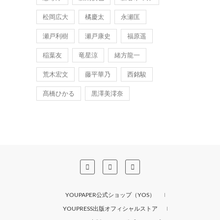
松岡広大
橘慶太
永瀬匡
瀬戸利樹
瀬戸康史
福原遥
稲葉友
竜星涼
緒方龍一
荒木宏文
藤平華乃
西銘駿
髙橋ひかる
黒澤美澪奈
YOUPAPER公式ショップ（YOS）
YOUPRESS出版オフィシャルストア