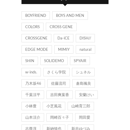
ー
BOYFRIEND
BOYS AND MEN
COLORS
CROSS GENE
CROSSGENE
Da-iCE
DISH//
EDGE MODE
MIMIY
natural
SHIN
SOLIDEMO
SPYAIR
w-inds.
さくら学院
シュネル
乃木坂46
佐藤流司
倉島颯良
千葉涼平
吉田爽葉香
安蘭けい
小林豊
小芝風花
山崎育三郎
山本涼介
岡崎百々子
岡田愛
志尊淳
新納慎也
新谷ゆづみ