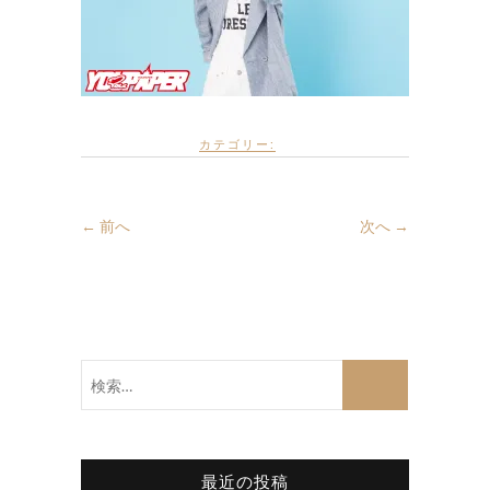
カテゴリー:
← 前へ
次へ →
検
索…
最近の投稿