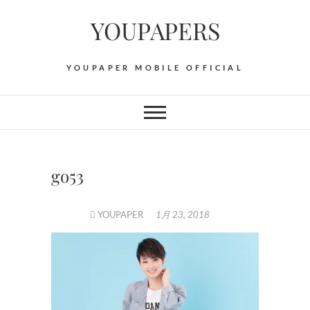
Skip
YOUPAPERS
to
content
YOUPAPER MOBILE OFFICIAL
go53
YOUPAPER
1月 23, 2018