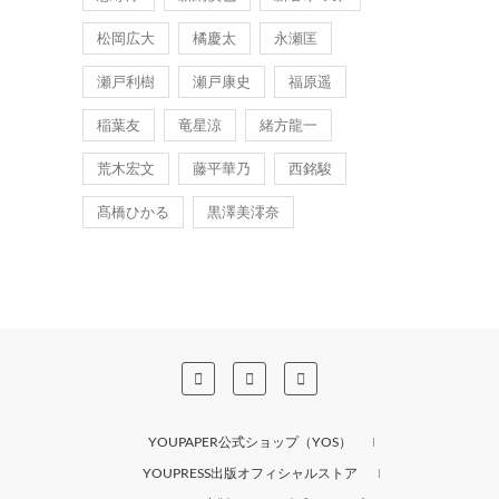
松岡広大
橘慶太
永瀬匡
瀬戸利樹
瀬戸康史
福原遥
稲葉友
竜星涼
緒方龍一
荒木宏文
藤平華乃
西銘駿
髙橋ひかる
黒澤美澪奈
YOUPAPER公式ショップ（YOS）
YOUPRESS出版オフィシャルストア