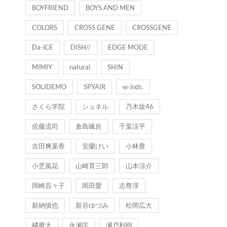
BOYFRIEND
BOYS AND MEN
COLORS
CROSS GENE
CROSSGENE
Da-iCE
DISH//
EDGE MODE
MIMIY
natural
SHIN
SOLIDEMO
SPYAIR
w-inds.
さくら学院
シュネル
乃木坂46
佐藤流司
倉島颯良
千葉涼平
吉田爽葉香
安蘭けい
小林豊
小芝風花
山崎育三郎
山本涼介
岡崎百々子
岡田愛
志尊淳
新納慎也
新谷ゆづみ
松岡広大
橘慶太
永瀬匡
瀬戸利樹