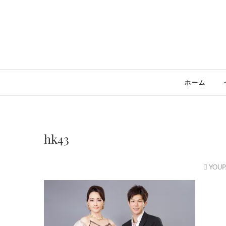
Skip
to
content
ホーム
hk43
YOUP