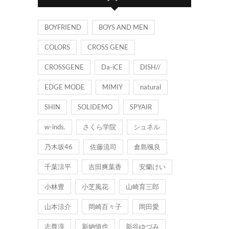
ー
BOYFRIEND
BOYS AND MEN
COLORS
CROSS GENE
CROSSGENE
Da-iCE
DISH//
EDGE MODE
MIMIY
natural
SHIN
SOLIDEMO
SPYAIR
w-inds.
さくら学院
シュネル
乃木坂46
佐藤流司
倉島颯良
千葉涼平
吉田爽葉香
安蘭けい
小林豊
小芝風花
山崎育三郎
山本涼介
岡崎百々子
岡田愛
志尊淳
新納慎也
新谷ゆづみ