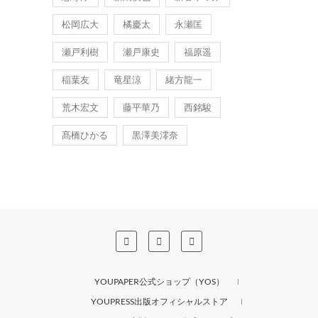
松岡広大
橘慶太
永瀬匡
瀬戸利樹
瀬戸康史
福原遥
稲葉友
竜星涼
緒方龍一
荒木宏文
藤平華乃
西銘駿
髙橋ひかる
黒澤美澪奈
YOUPAPER公式ショップ（YOS）
YOUPRESS出版オフィシャルストア