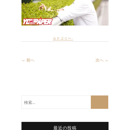
カテゴリー:
← 前へ
次へ →
検
索…
最近の投稿