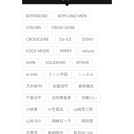
ー
BOYFRIEND
BOYS AND MEN
COLORS
CROSS GENE
CROSSGENE
Da-iCE
DISH//
EDGE MODE
MIMIY
natural
SHIN
SOLIDEMO
SPYAIR
w-inds.
さくら学院
シュネル
乃木坂46
佐藤流司
倉島颯良
千葉涼平
吉田爽葉香
安蘭けい
小林豊
小芝風花
山崎育三郎
山本涼介
岡崎百々子
岡田愛
志尊淳
新納慎也
新谷ゆづみ