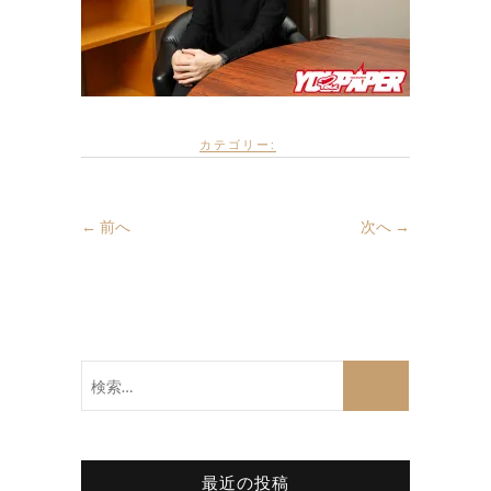
カテゴリー:
← 前へ
次へ →
検
索…
最近の投稿