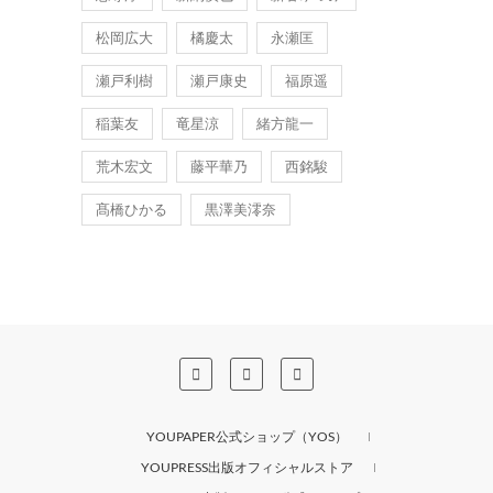
松岡広大
橘慶太
永瀬匡
瀬戸利樹
瀬戸康史
福原遥
稲葉友
竜星涼
緒方龍一
荒木宏文
藤平華乃
西銘駿
髙橋ひかる
黒澤美澪奈
YOUPAPER公式ショップ（YOS）
YOUPRESS出版オフィシャルストア