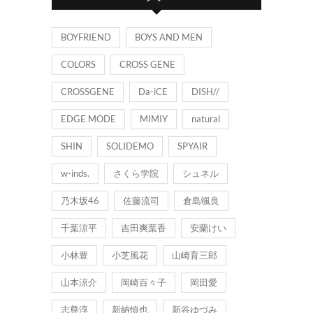
ー
BOYFRIEND
BOYS AND MEN
COLORS
CROSS GENE
CROSSGENE
Da-iCE
DISH//
EDGE MODE
MIMIY
natural
SHIN
SOLIDEMO
SPYAIR
w-inds.
さくら学院
シュネル
乃木坂46
佐藤流司
倉島颯良
千葉涼平
吉田爽葉香
安蘭けい
小林豊
小芝風花
山崎育三郎
山本涼介
岡崎百々子
岡田愛
志尊淳
新納慎也
新谷ゆづみ