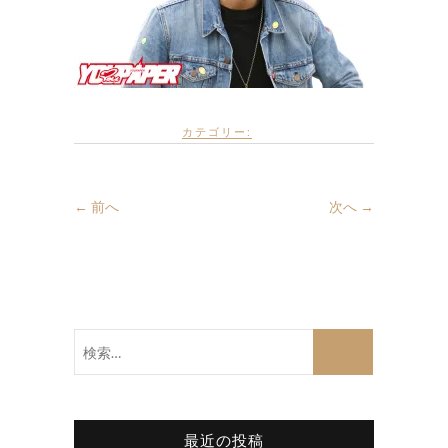
カテゴリー:
← 前へ
次へ →
検
索…
最近の投稿