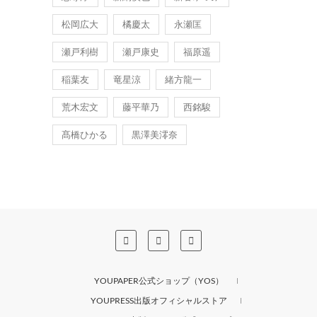
松岡広大
橘慶太
永瀬匡
瀬戸利樹
瀬戸康史
福原遥
稲葉友
竜星涼
緒方龍一
荒木宏文
藤平華乃
西銘駿
髙橋ひかる
黒澤美澪奈
YOUPAPER公式ショップ（YOS）
YOUPRESS出版オフィシャルストア