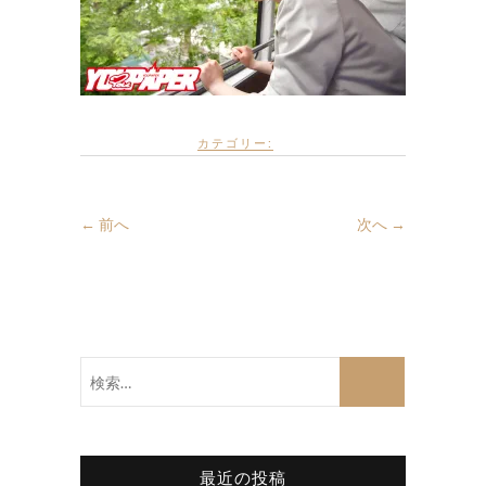
カテゴリー:
← 前へ
次へ →
検
索…
最近の投稿