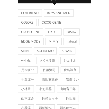
ー
BOYFRIEND
BOYS AND MEN
COLORS
CROSS GENE
CROSSGENE
Da-iCE
DISH//
EDGE MODE
MIMIY
natural
SHIN
SOLIDEMO
SPYAIR
w-inds.
さくら学院
シュネル
乃木坂46
佐藤流司
倉島颯良
千葉涼平
吉田爽葉香
安蘭けい
小林豊
小芝風花
山崎育三郎
山本涼介
岡崎百々子
岡田愛
志尊淳
新納慎也
新谷ゆづみ