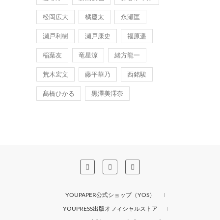
松岡広大
橘慶太
永瀬匡
瀬戸利樹
瀬戸康史
福原遥
稲葉友
竜星涼
緒方龍一
荒木宏文
藤平華乃
西銘駿
髙橋ひかる
黒澤美澪奈
YOUPAPER公式ショップ（YOS）
YOUPRESS出版オフィシャルストア