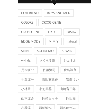
ー
BOYFRIEND
BOYS AND MEN
COLORS
CROSS GENE
CROSSGENE
Da-iCE
DISH//
EDGE MODE
MIMIY
natural
SHIN
SOLIDEMO
SPYAIR
w-inds.
さくら学院
シュネル
乃木坂46
佐藤流司
倉島颯良
千葉涼平
吉田爽葉香
安蘭けい
小林豊
小芝風花
山崎育三郎
山本涼介
岡崎百々子
岡田愛
志尊淳
新納慎也
新谷ゆづみ