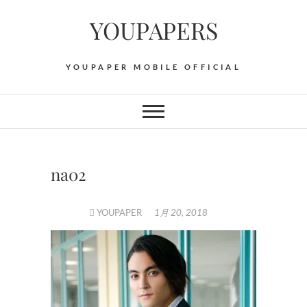
Skip
YOUPAPERS
to
content
YOUPAPER MOBILE OFFICIAL
na02
YOUPAPER
1月 20, 2018