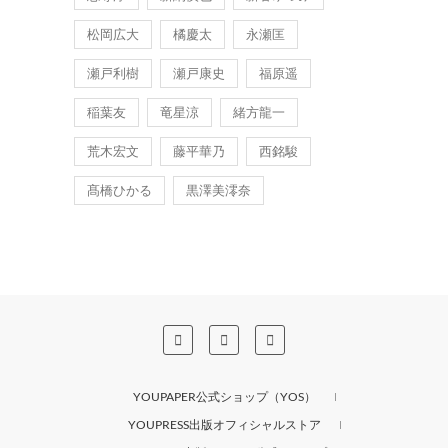
松岡広大
橘慶太
永瀬匡
瀬戸利樹
瀬戸康史
福原遥
稲葉友
竜星涼
緒方龍一
荒木宏文
藤平華乃
西銘駿
髙橋ひかる
黒澤美澪奈
YOUPAPER公式ショップ（YOS）
YOUPRESS出版オフィシャルストア