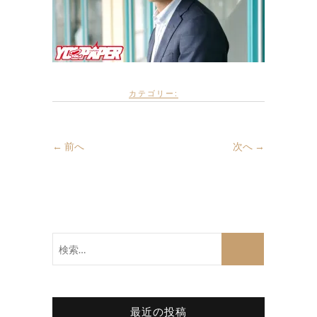
カテゴリー:
← 前へ
次へ →
検
索…
最近の投稿