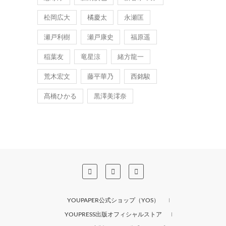
松岡広大
橘慶太
永瀬匡
瀬戸利樹
瀬戸康史
福原遥
稲葉友
竜星涼
緒方龍一
荒木宏文
藤平華乃
西銘駿
髙橋ひかる
黒澤美澪奈
YOUPAPER公式ショップ（YOS）
YOUPRESS出版オフィシャルストア