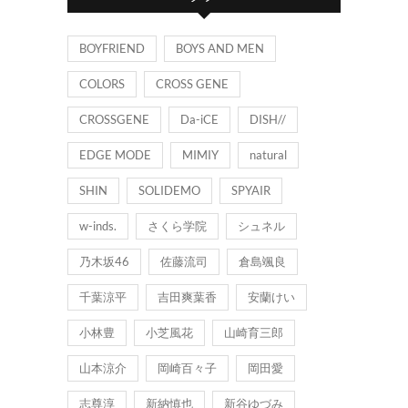
ー
BOYFRIEND
BOYS AND MEN
COLORS
CROSS GENE
CROSSGENE
Da-iCE
DISH//
EDGE MODE
MIMIY
natural
SHIN
SOLIDEMO
SPYAIR
w-inds.
さくら学院
シュネル
乃木坂46
佐藤流司
倉島颯良
千葉涼平
吉田爽葉香
安蘭けい
小林豊
小芝風花
山崎育三郎
山本涼介
岡崎百々子
岡田愛
志尊淳
新納慎也
新谷ゆづみ