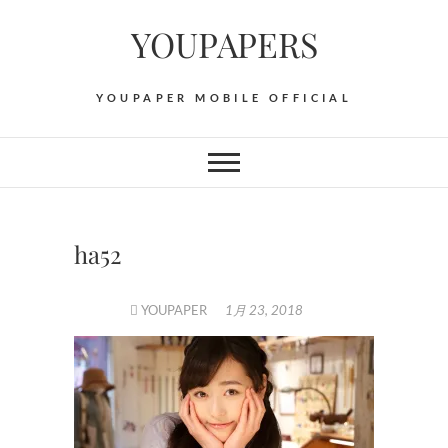
Skip
YOUPAPERS
to
content
YOUPAPER MOBILE OFFICIAL
ha52
YOUPAPER
1月 23, 2018