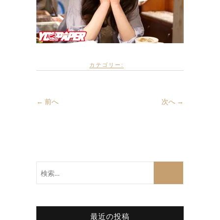
カテゴリー:
← 前へ
次へ →
検
索…
最近の投稿