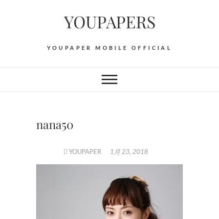
Skip
YOUPAPERS
to
content
YOUPAPER MOBILE OFFICIAL
nana50
YOUPAPER
1月 23, 2018