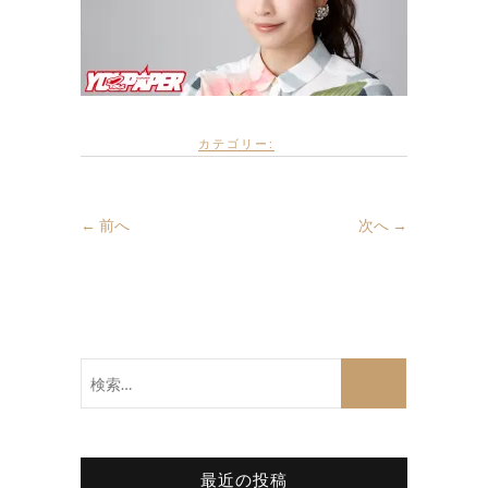
カテゴリー:
← 前へ
次へ →
検
索…
最近の投稿