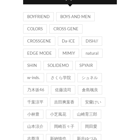
ー
BOYFRIEND
BOYS AND MEN
COLORS
CROSS GENE
CROSSGENE
Da-iCE
DISH//
EDGE MODE
MIMIY
natural
SHIN
SOLIDEMO
SPYAIR
w-inds.
さくら学院
シュネル
乃木坂46
佐藤流司
倉島颯良
千葉涼平
吉田爽葉香
安蘭けい
小林豊
小芝風花
山崎育三郎
山本涼介
岡崎百々子
岡田愛
志尊淳
新納慎也
新谷ゆづみ