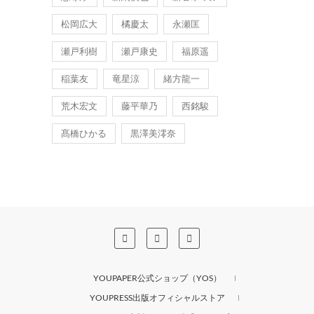
松岡広大
橘慶太
永瀬匡
瀬戸利樹
瀬戸康史
福原遥
稲葉友
竜星涼
緒方龍一
荒木宏文
藤平華乃
西銘駿
髙橋ひかる
黒澤美澪奈
YOUPAPER公式ショップ（YOS）
YOUPRESS出版オフィシャルストア