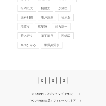
松岡広大
橘慶太
永瀬匡
瀬戸利樹
瀬戸康史
福原遥
稲葉友
竜星涼
緒方龍一
荒木宏文
藤平華乃
西銘駿
髙橋ひかる
黒澤美澪奈
YOUPAPER公式ショップ（YOS）
YOUPRESS出版オフィシャルストア