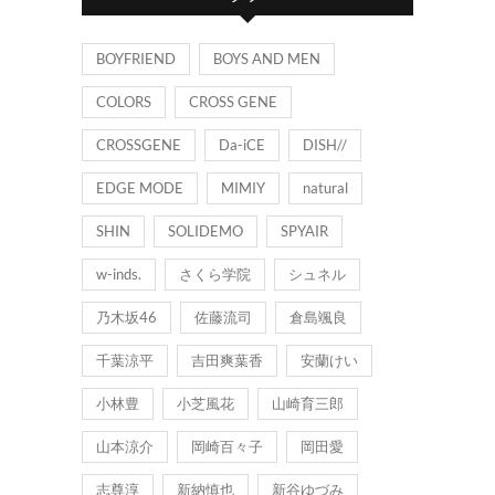
ー
BOYFRIEND
BOYS AND MEN
COLORS
CROSS GENE
CROSSGENE
Da-iCE
DISH//
EDGE MODE
MIMIY
natural
SHIN
SOLIDEMO
SPYAIR
w-inds.
さくら学院
シュネル
乃木坂46
佐藤流司
倉島颯良
千葉涼平
吉田爽葉香
安蘭けい
小林豊
小芝風花
山崎育三郎
山本涼介
岡崎百々子
岡田愛
志尊淳
新納慎也
新谷ゆづみ