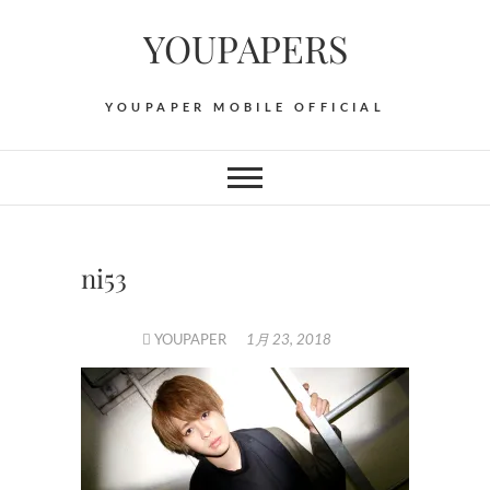
Skip
YOUPAPERS
to
content
YOUPAPER MOBILE OFFICIAL
ni53
YOUPAPER
1月 23, 2018