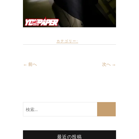
カテゴリー:
← 前へ
次へ →
検
索…
最近の投稿