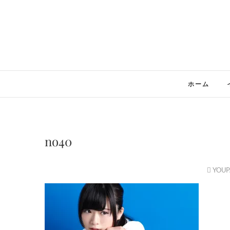
Skip
to
content
ホーム
no40
YOUP