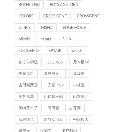
BOYFRIEND
BOYS AND MEN
COLORS
CROSS GENE
CROSSGENE
Da-iCE
DISH//
EDGE MODE
MIMIY
natural
SHIN
SOLIDEMO
SPYAIR
w-inds.
さくら学院
シュネル
乃木坂46
佐藤流司
倉島颯良
千葉涼平
吉田爽葉香
安蘭けい
小林豊
小芝風花
山崎育三郎
山本涼介
岡崎百々子
岡田愛
志尊淳
新納慎也
新谷ゆづみ
松岡広大
橘慶太
永瀬匡
瀬戸利樹