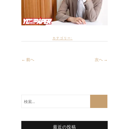
カテゴリー:
← 前へ
次へ →
検
索…
最近の投稿