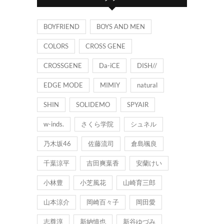
ー
BOYFRIEND
BOYS AND MEN
COLORS
CROSS GENE
CROSSGENE
Da-iCE
DISH//
EDGE MODE
MIMIY
natural
SHIN
SOLIDEMO
SPYAIR
w-inds.
さくら学院
シュネル
乃木坂46
佐藤流司
倉島颯良
千葉涼平
吉田爽葉香
安蘭けい
小林豊
小芝風花
山崎育三郎
山本涼介
岡崎百々子
岡田愛
志尊淳
新納慎也
新谷ゆづみ