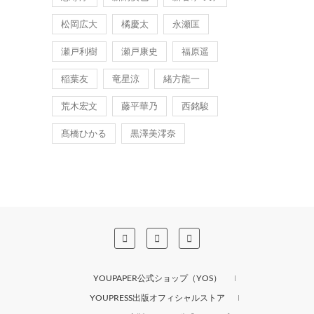
松岡広大
橘慶太
永瀬匡
瀬戸利樹
瀬戸康史
福原遥
稲葉友
竜星涼
緒方龍一
荒木宏文
藤平華乃
西銘駿
髙橋ひかる
黒澤美澪奈
YOUPAPER公式ショップ（YOS）
YOUPRESS出版オフィシャルストア