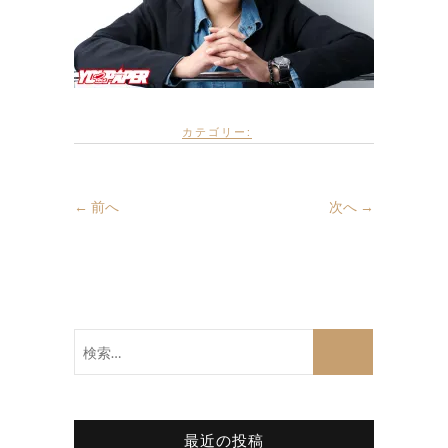
カテゴリー:
← 前へ
次へ →
検
索…
最近の投稿