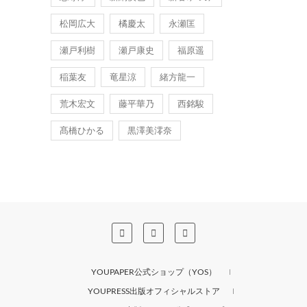
松岡広大
橘慶太
永瀬匡
瀬戸利樹
瀬戸康史
福原遥
稲葉友
竜星涼
緒方龍一
荒木宏文
藤平華乃
西銘駿
髙橋ひかる
黒澤美澪奈
YOUPAPER公式ショップ（YOS）
YOUPRESS出版オフィシャルストア