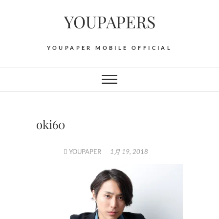
Skip
YOUPAPERS
to
content
YOUPAPER MOBILE OFFICIAL
oki60
YOUPAPER
1月 19, 2018