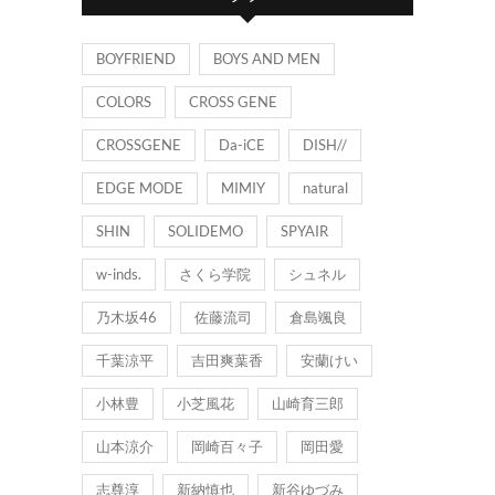
ー
BOYFRIEND
BOYS AND MEN
COLORS
CROSS GENE
CROSSGENE
Da-iCE
DISH//
EDGE MODE
MIMIY
natural
SHIN
SOLIDEMO
SPYAIR
w-inds.
さくら学院
シュネル
乃木坂46
佐藤流司
倉島颯良
千葉涼平
吉田爽葉香
安蘭けい
小林豊
小芝風花
山崎育三郎
山本涼介
岡崎百々子
岡田愛
志尊淳
新納慎也
新谷ゆづみ