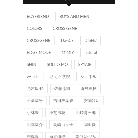
ー
BOYFRIEND
BOYS AND MEN
COLORS
CROSS GENE
CROSSGENE
Da-iCE
DISH//
EDGE MODE
MIMIY
natural
SHIN
SOLIDEMO
SPYAIR
w-inds.
さくら学院
シュネル
乃木坂46
佐藤流司
倉島颯良
千葉涼平
吉田爽葉香
安蘭けい
小林豊
小芝風花
山崎育三郎
山本涼介
岡崎百々子
岡田愛
志尊淳
新納慎也
新谷ゆづみ