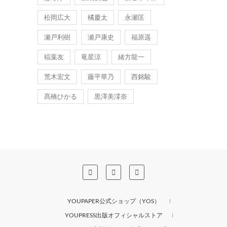
松岡広大
橘慶太
永瀬匡
瀬戸利樹
瀬戸康史
福原遥
稲葉友
竜星涼
緒方龍一
荒木宏文
藤平華乃
西銘駿
髙橋ひかる
黒澤美澪奈
YOUPAPER公式ショップ（YOS）
YOUPRESS出版オフィシャルストア