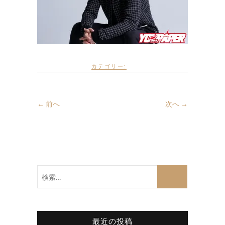
カテゴリー:
← 前へ
次へ →
検
索…
最近の投稿