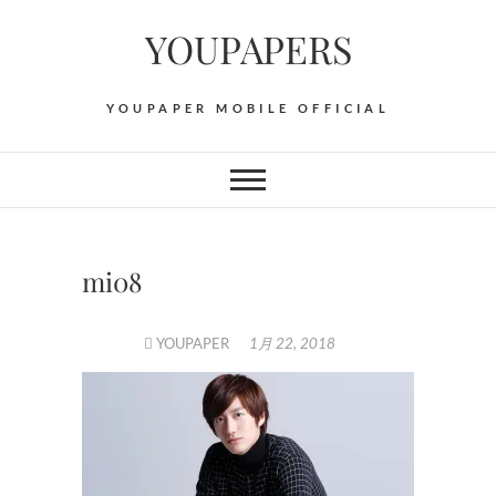
Skip
YOUPAPERS
to
content
YOUPAPER MOBILE OFFICIAL
mi08
YOUPAPER
1月 22, 2018