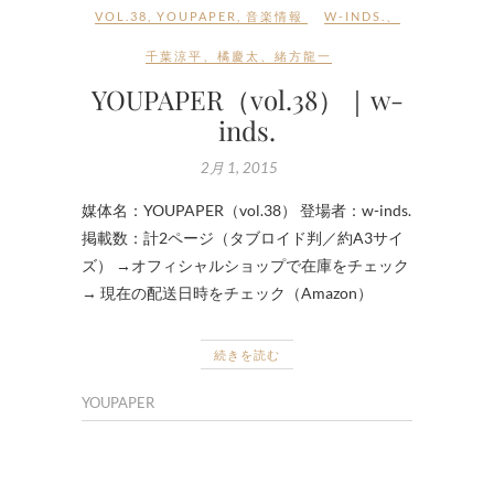
VOL.38
,
YOUPAPER
,
音楽情報
W-INDS.
、
千葉涼平
、
橘慶太
、
緒方龍一
YOUPAPER（vol.38）｜w-
inds.
2月 1, 2015
媒体名：YOUPAPER（vol.38） 登場者：w-inds.
掲載数：計2ページ（タブロイド判／約A3サイ
ズ） →オフィシャルショップで在庫をチェック
→ 現在の配送日時をチェック（Amazon）
続きを読む
YOUPAPER