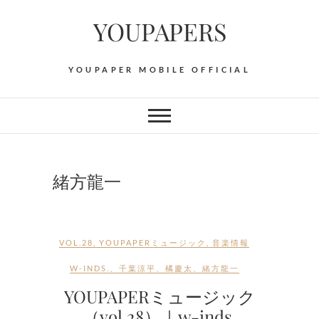
Skip
YOUPAPERS
to
content
YOUPAPER MOBILE OFFICIAL
緒方龍一
VOL.28
,
YOUPAPERミュージック
,
音楽情報
W-INDS.
、
千葉涼平
、
橘慶太
、
緒方龍一
YOUPAPERミュージック
（vol.28）｜w-inds.