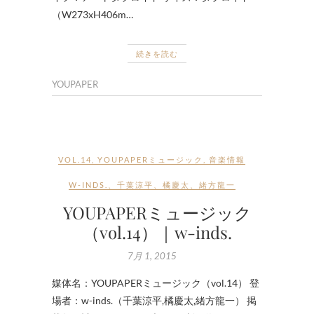
（W273xH406m…
続きを読む
YOUPAPER
VOL.14
,
YOUPAPERミュージック
,
音楽情報
W-INDS.
、
千葉涼平
、
橘慶太
、
緒方龍一
YOUPAPERミュージック
（vol.14）｜w-inds.
7月 1, 2015
媒体名：YOUPAPERミュージック（vol.14） 登
場者：w-inds.（千葉涼平,橘慶太,緒方龍一） 掲