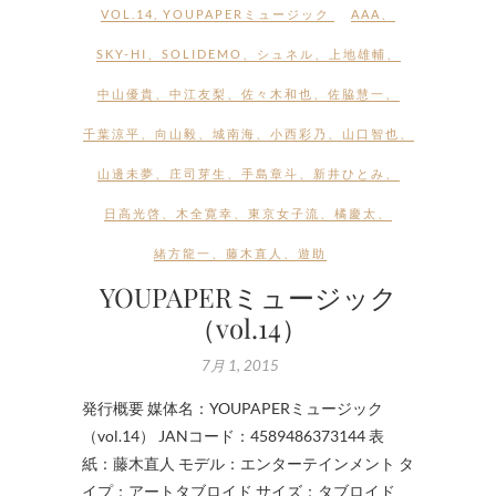
VOL.14
,
YOUPAPERミュージック
AAA
、
SKY-HI
、
SOLIDEMO
、
シュネル
、
上地雄輔
、
中山優貴
、
中江友梨
、
佐々木和也
、
佐脇慧一
、
千葉涼平
、
向山毅
、
城南海
、
小西彩乃
、
山口智也
、
山邊未夢
、
庄司芽生
、
手島章斗
、
新井ひとみ
、
日高光啓
、
木全寛幸
、
東京女子流
、
橘慶太
、
緒方龍一
、
藤木直人
、
遊助
YOUPAPERミュージック
（vol.14）
7月 1, 2015
発行概要 媒体名：YOUPAPERミュージック
（vol.14） JANコード：4589486373144 表
紙：藤木直人 モデル：エンターテインメント タ
イプ：アートタブロイド サイズ：タブロイド