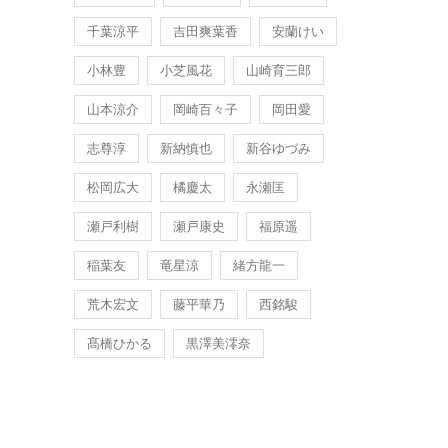
千葉涼平
吉田爽葉香
安蘭けい
小林豊
小芝風花
山崎育三郎
山本涼介
岡崎百々子
岡田愛
志尊淳
新納慎也
新谷ゆづみ
松岡広大
橘慶太
永瀬匡
瀬戸利樹
瀬戸康史
福原遥
稲葉友
竜星涼
緒方龍一
荒木宏文
藤平華乃
西銘駿
髙橋ひかる
黒澤美澪奈