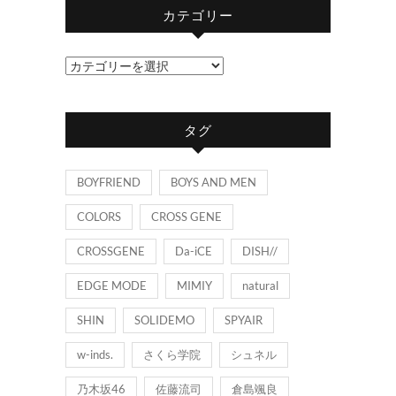
カテゴリー
カ
テ
ゴ
タグ
リ
ー
BOYFRIEND
BOYS AND MEN
COLORS
CROSS GENE
CROSSGENE
Da-iCE
DISH//
EDGE MODE
MIMIY
natural
SHIN
SOLIDEMO
SPYAIR
w-inds.
さくら学院
シュネル
乃木坂46
佐藤流司
倉島颯良