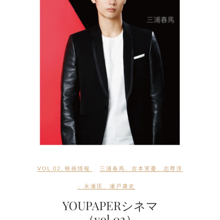
VOL.02
,
映画情報
三浦春馬
、
吉本実憂
、
志尊淳
、
永瀬匡
、
瀬戸康史
YOUPAPERシネマ
（vol.02）