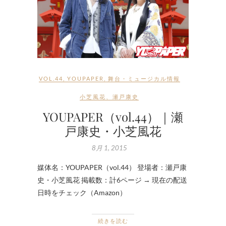
VOL.44
,
YOUPAPER
,
舞台・ミュージカル情報
小芝風花
、
瀬戸康史
YOUPAPER（vol.44）｜瀬
戸康史・小芝風花
8月 1, 2015
媒体名：YOUPAPER（vol.44） 登場者：瀬戸康
史・小芝風花 掲載数：計6ページ → 現在の配送
日時をチェック（Amazon）
続きを読む