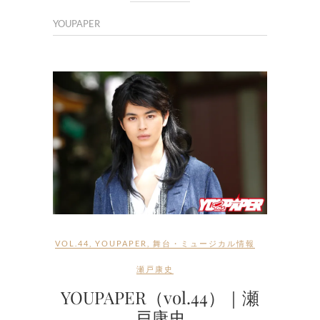
YOUPAPER
VOL.44
,
YOUPAPER
,
舞台・ミュージカル情報
瀬戸康史
YOUPAPER（vol.44）｜瀬
戸康史