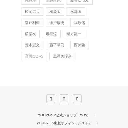
志尊淳
新納慎也
新谷ゆづみ
松岡広大
橘慶太
永瀬匡
瀬戸利樹
瀬戸康史
福原遥
稲葉友
竜星涼
緒方龍一
荒木宏文
藤平華乃
西銘駿
髙橋ひかる
黒澤美澪奈
YOUPAPER公式ショップ（YOS）
YOUPRESS出版オフィシャルストア