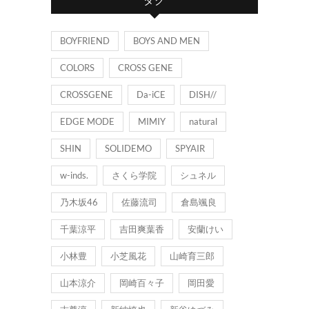
リ
ー
BOYFRIEND
BOYS AND MEN
COLORS
CROSS GENE
CROSSGENE
Da-iCE
DISH//
EDGE MODE
MIMIY
natural
SHIN
SOLIDEMO
SPYAIR
w-inds.
さくら学院
シュネル
乃木坂46
佐藤流司
倉島颯良
千葉涼平
吉田爽葉香
安蘭けい
小林豊
小芝風花
山崎育三郎
山本涼介
岡崎百々子
岡田愛