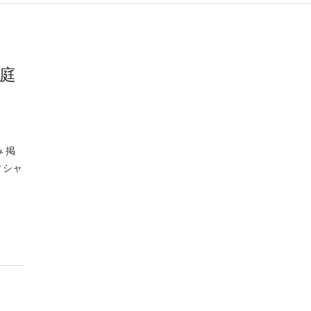
桜庭
み 掲
ィシャ