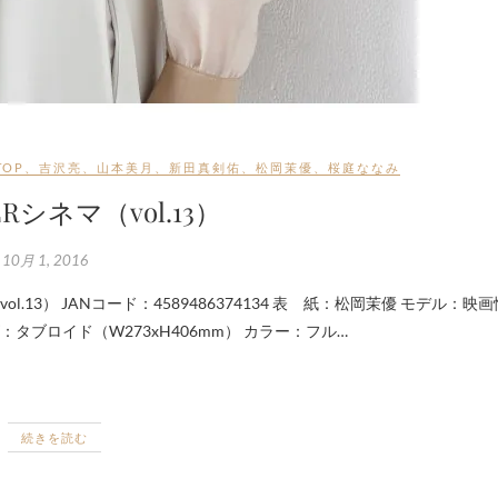
TOP
、
吉沢亮
、
山本美月
、
新田真剣佑
、
松岡茉優
、
桜庭ななみ
ERシネマ（vol.13）
10月 1, 2016
タブロイド（W273xH406mm） カラー：フル…
続きを読む