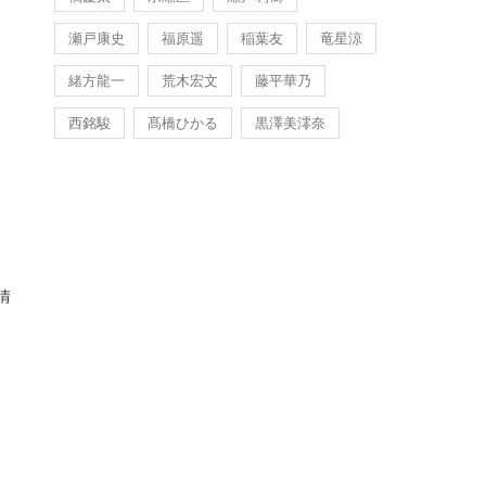
瀬戸康史
福原遥
稲葉友
竜星涼
緒方龍一
荒木宏文
藤平華乃
西銘駿
髙橋ひかる
黒澤美澪奈