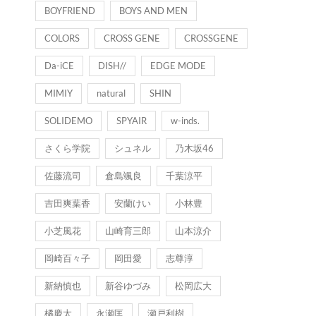
BOYFRIEND
BOYS AND MEN
COLORS
CROSS GENE
CROSSGENE
Da-iCE
DISH//
EDGE MODE
MIMIY
natural
SHIN
SOLIDEMO
SPYAIR
w-inds.
さくら学院
シュネル
乃木坂46
佐藤流司
倉島颯良
千葉涼平
吉田爽葉香
安蘭けい
小林豊
小芝風花
山崎育三郎
山本涼介
岡崎百々子
岡田愛
志尊淳
新納慎也
新谷ゆづみ
松岡広大
橘慶太
永瀬匡
瀬戸利樹