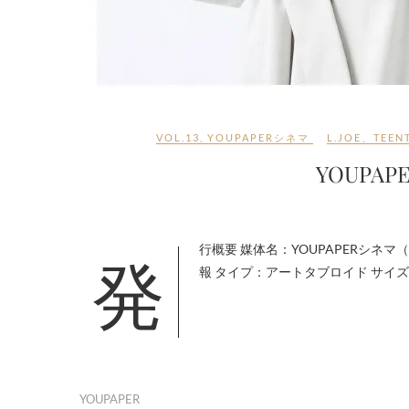
VOL.13
,
YOUPAPERシネマ
L.JOE
、
TEEN
YOUPAP
発行概要 媒体名：YOUPAPERシネマ（vol.13） JANコード：4589486374134 表 紙：松岡茉優 モデル：映画情
報 タイプ：アートタブロイド サイズ：
YOUPAPER