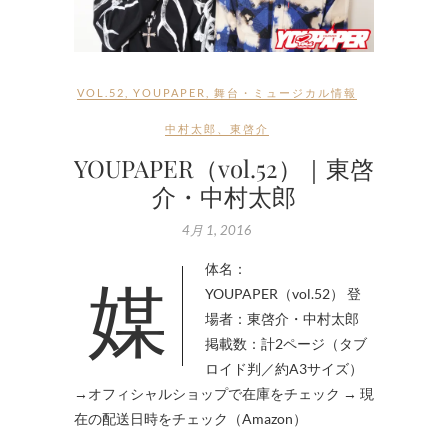
VOL.52
,
YOUPAPER
,
舞台・ミュージカル情報
中村太郎
、
東啓介
YOUPAPER（vol.52）｜東啓
介・中村太郎
4月 1, 2016
媒体名：
YOUPAPER（vol.52） 登
場者：東啓介・中村太郎
掲載数：計2ページ（タブ
ロイド判／約A3サイズ）
→オフィシャルショップで在庫をチェック → 現
在の配送日時をチェック（Amazon）