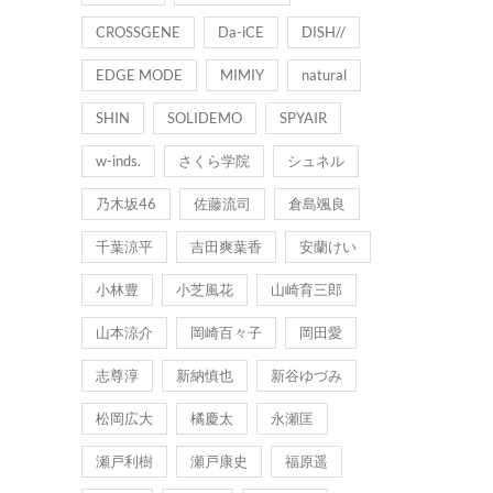
CROSSGENE
Da-iCE
DISH//
EDGE MODE
MIMIY
natural
SHIN
SOLIDEMO
SPYAIR
w-inds.
さくら学院
シュネル
乃木坂46
佐藤流司
倉島颯良
千葉涼平
吉田爽葉香
安蘭けい
小林豊
小芝風花
山崎育三郎
山本涼介
岡崎百々子
岡田愛
志尊淳
新納慎也
新谷ゆづみ
松岡広大
橘慶太
永瀬匡
瀬戸利樹
瀬戸康史
福原遥