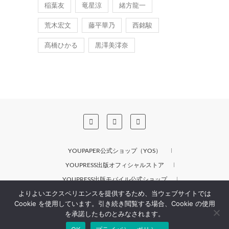
稲葉友
竜星涼
緒方龍一
荒木宏文
藤平華乃
西銘駿
髙橋ひかる
黒澤美澪奈
YOUPAPER公式ショップ（YOS）
YOUPRESS出版オフィシャルストア
YOUPRESS出版モバイル公式ショップ
よりよいエクスペリエンスを提供するため、当ウェブサイトでは
YOUPRESS出版BASE公式ショップ
Cookie を使用しています。引き続き閲覧する場合、Cookie の使用
を承諾したものとみなされます。
© 2026
YOUPAPERS
| Designed by:
Theme Freesia
|