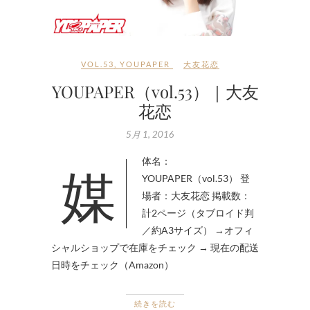
VOL.53
,
YOUPAPER
大友花恋
YOUPAPER（vol.53）｜大友
花恋
5月 1, 2016
媒体名：
YOUPAPER（vol.53） 登
場者：大友花恋 掲載数：
計2ページ（タブロイド判
／約A3サイズ） →オフィ
シャルショップで在庫をチェック → 現在の配送
日時をチェック（Amazon）
続きを読む