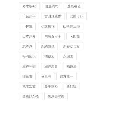
乃木坂46
佐藤流司
倉島颯良
千葉涼平
吉田爽葉香
安蘭けい
小林豊
小芝風花
山崎育三郎
山本涼介
岡崎百々子
岡田愛
志尊淳
新納慎也
新谷ゆづみ
松岡広大
橘慶太
永瀬匡
瀬戸利樹
瀬戸康史
福原遥
稲葉友
竜星涼
緒方龍一
荒木宏文
藤平華乃
西銘駿
髙橋ひかる
黒澤美澪奈