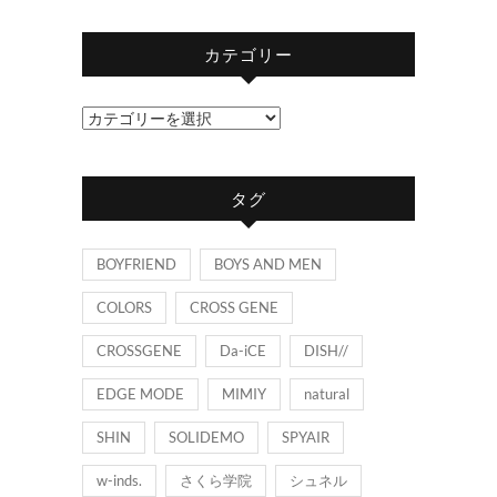
カテゴリー
カ
テ
ゴ
タグ
リ
ー
BOYFRIEND
BOYS AND MEN
COLORS
CROSS GENE
CROSSGENE
Da-iCE
DISH//
EDGE MODE
MIMIY
natural
SHIN
SOLIDEMO
SPYAIR
w-inds.
さくら学院
シュネル