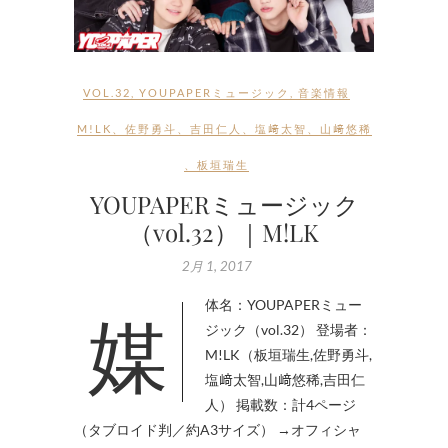
VOL.32
,
YOUPAPERミュージック
,
音楽情報
M!LK
、
佐野勇斗
、
吉田仁人
、
塩﨑太智
、
山﨑悠稀
、
板垣瑞生
YOUPAPERミュージック
（vol.32）｜M!LK
2月 1, 2017
媒体名：YOUPAPERミュー
ジック（vol.32） 登場者：
M!LK（板垣瑞生,佐野勇斗,
塩﨑太智,山﨑悠稀,吉田仁
人） 掲載数：計4ページ
（タブロイド判／約A3サイズ） →オフィシャ