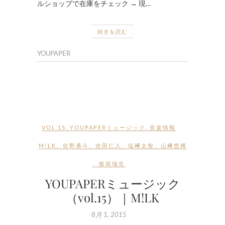
ルショップで在庫をチェック → 現…
続きを読む
YOUPAPER
VOL.15
,
YOUPAPERミュージック
,
音楽情報
M!LK
、
佐野勇斗
、
吉田仁人
、
塩﨑太智
、
山﨑悠稀
、
板垣瑞生
YOUPAPERミュージック
（vol.15）｜M!LK
8月 1, 2015