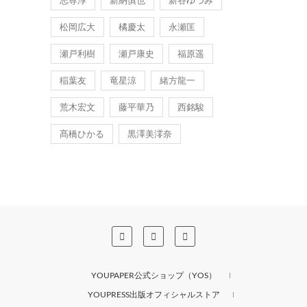
松岡広大
橘慶太
永瀬匡
瀬戸利樹
瀬戸康史
福原遥
稲葉友
竜星涼
緒方龍一
荒木宏文
藤平華乃
西銘駿
髙橋ひかる
黒澤美澪奈
YOUPAPER公式ショップ（YOS）
YOUPRESS出版オフィシャルストア