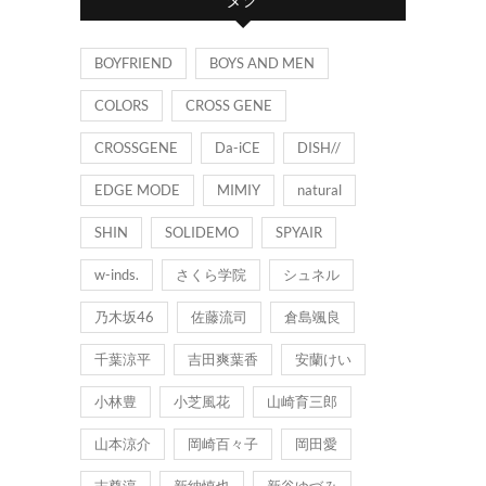
リ
ー
BOYFRIEND
BOYS AND MEN
COLORS
CROSS GENE
CROSSGENE
Da-iCE
DISH//
EDGE MODE
MIMIY
natural
SHIN
SOLIDEMO
SPYAIR
w-inds.
さくら学院
シュネル
乃木坂46
佐藤流司
倉島颯良
千葉涼平
吉田爽葉香
安蘭けい
小林豊
小芝風花
山崎育三郎
山本涼介
岡崎百々子
岡田愛
志尊淳
新納慎也
新谷ゆづみ