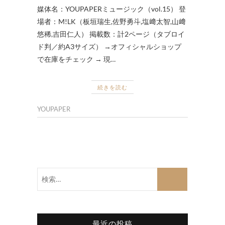
媒体名：YOUPAPERミュージック（vol.15） 登
場者：M!LK（板垣瑞生,佐野勇斗,塩﨑太智,山﨑
悠稀,吉田仁人） 掲載数：計2ページ（タブロイ
ド判／約A3サイズ） →オフィシャルショップ
で在庫をチェック → 現…
続きを読む
YOUPAPER
検
索…
最近の投稿