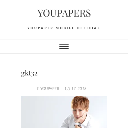
Skip
YOUPAPERS
to
content
YOUPAPER MOBILE OFFICIAL
gkt32
YOUPAPER
1月 17, 2018