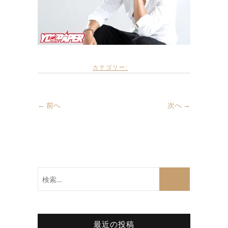
カテゴリー:
← 前へ
次へ →
検
索…
最近の投稿