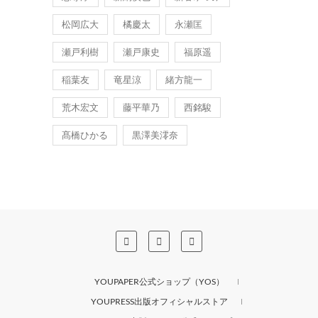
松岡広大
橘慶太
永瀬匡
瀬戸利樹
瀬戸康史
福原遥
稲葉友
竜星涼
緒方龍一
荒木宏文
藤平華乃
西銘駿
髙橋ひかる
黒澤美澪奈
YOUPAPER公式ショップ（YOS）
YOUPRESS出版オフィシャルストア