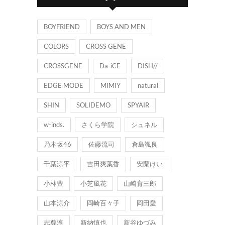
ー
BOYFRIEND
BOYS AND MEN
COLORS
CROSS GENE
CROSSGENE
Da-iCE
DISH//
EDGE MODE
MIMIY
natural
SHIN
SOLIDEMO
SPYAIR
w-inds.
さくら学院
シュネル
乃木坂46
佐藤流司
倉島颯良
千葉涼平
吉田爽葉香
安蘭けい
小林豊
小芝風花
山崎育三郎
山本涼介
岡崎百々子
岡田愛
志尊淳
新納慎也
新谷ゆづみ